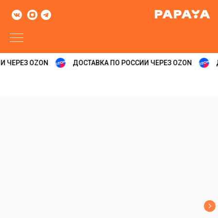
 ЧЕРЕЗ OZON
ДОСТАВКА ПО РОССИИ ЧЕРЕЗ OZON
Д