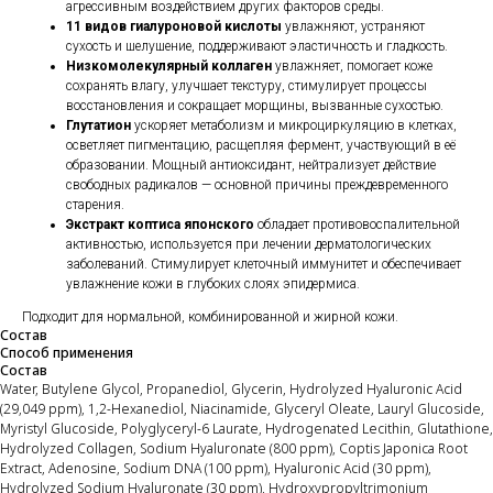
агрессивным воздействием других факторов среды.
11 видов гиалуроновой кислоты
увлажняют, устраняют
сухость и шелушение, поддерживают эластичность и гладкость.
Низкомолекулярный коллаген
увлажняет, помогает коже
сохранять влагу, улучшает текстуру, стимулирует процессы
восстановления и сокращает морщины, вызванные сухостью.
Глутатион
ускоряет метаболизм и микроциркуляцию в клетках,
осветляет пигментацию, расщепляя фермент, участвующий в её
образовании. Мощный антиоксидант, нейтрализует действие
свободных радикалов — основной причины преждевременного
старения.
Экстракт коптиса японского
обладает противовоспалительной
активностью, используется при лечении дерматологических
заболеваний. Стимулирует клеточный иммунитет и обеспечивает
увлажнение кожи в глубоких слоях эпидермиса.
Подходит для нормальной, комбинированной и жирной кожи.
Состав
Способ применения
Состав
Water, Butylene Glycol, Propanediol, Glycerin, Hydrolyzed Hyaluronic Acid
(29,049 ppm), 1,2-Hexanediol, Niacinamide, Glyceryl Oleate, Lauryl Glucoside,
Myristyl Glucoside, Polyglyceryl-6 Laurate, Hydrogenated Lecithin, Glutathione,
Hydrolyzed Collagen, Sodium Hyaluronate (800 ppm), Coptis Japonica Root
Extract, Adenosine, Sodium DNA (100 ppm), Hyaluronic Acid (30 ppm),
Hydrolyzed Sodium Hyaluronate (30 ppm), Hydroxypropyltrimonium