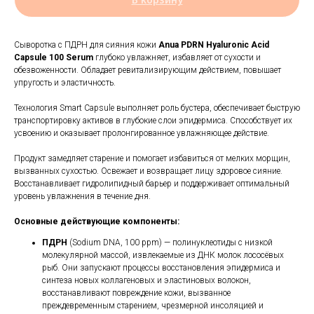
Сыворотка с ПДРН для сияния кожи
Anua PDRN Hyaluronic Acid
Capsule 100 Serum
глубоко увлажняет, избавляет от сухости и
обезвоженности. Обладает ревитализирующим действием, повышает
упругость и эластичность.
Технология Smart Capsule выполняет роль бустера, обеспечивает быструю
транспортировку активов в глубокие слои эпидермиса. Способствует их
усвоению и оказывает пролонгированное увлажняющее действие.
Продукт замедляет старение и помогает избавиться от мелких морщин,
вызванных сухостью. Освежает и возвращает лицу здоровое сияние.
Восстанавливает гидролипидный барьер и поддерживает оптимальный
уровень увлажнения в течение дня.
Основные действующие компоненты:
ПДРН
(Sodium DNA, 100 ppm) — полинуклеотиды с низкой
молекулярной массой, извлекаемые из ДНК молок лососёвых
рыб. Они запускают процессы восстановления эпидермиса и
синтеза новых коллагеновых и эластиновых волокон,
восстанавливают повреждение кожи, вызванное
преждевременным старением, чрезмерной инсоляцией и