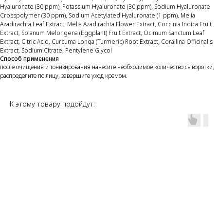
Hyaluronate (30 ppm), Potassium Hyaluronate (30 ppm), Sodium Hyaluronate
Crosspolymer (30 ppm), Sodium Acetylated Hyaluronate (1 ppm), Melia
Azadirachta Leaf Extract, Melia Azadirachta Flower Extract, Coccinia Indica Fruit
Extract, Solanum Melongena (Eggplant) Fruit Extract, Ocimum Sanctum Leaf
Extract, Citric Acid, Curcuma Longa (Turmeric) Root Extract, Corallina Officinalis
Extract, Sodium Citrate, Pentylene Glycol
Способ применения
после очищения и тонизирования нанесите необходимое количество сыворотки,
распределите по лицу, завершите уход кремом.
К этому товару подойдут: