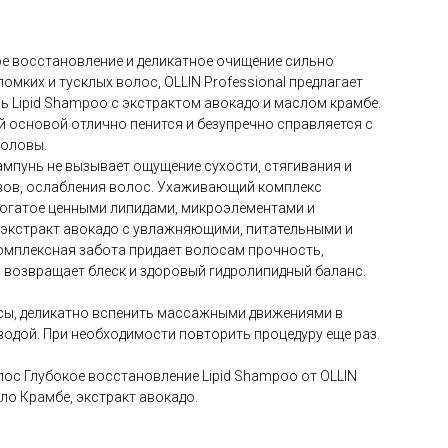
е восстановление и деликатное очищение сильно
омких и тусклых волос, OLLIN Professional предлагает
 Lipid Shampoo с экстрактом авокадо и маслом крамбе.
 основой отлично пенится и безупречно справляется с
головы.
мпунь не вызывает ощущение сухости, стягивания и
ов, ослабления волос. Ухаживающий комплекс
богатое ценными липидами, микроэлементами и
 экстракт авокадо с увлажняющими, питательными и
омплексная забота придает волосам прочность,
, возвращает блеск и здоровый гидролипидный баланс.
сы, деликатно вспенить массажными движениями в
 водой. При необходимости повторить процедуру еще раз.
ос Глубокое восстановление Lipid Shampoo от OLLIN
ло Крамбе, экстракт авокадо.