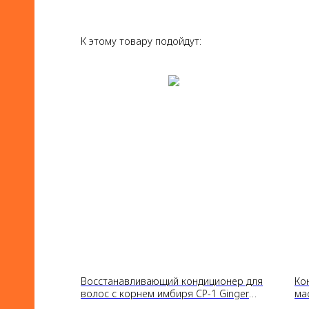
К этому товару подойдут:
Восстанавливающий кондиционер для
Ко
волос с корнем имбиря CP-1 Ginger
ма
Purifying Conditioner, 500ml
Pro