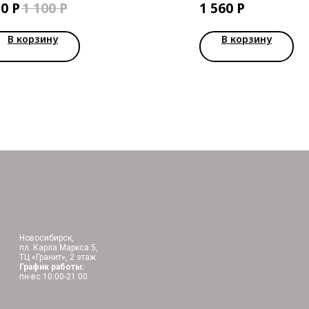
50
Р
1 100
Р
1 560
Р
Intense Moisture Condit
В корзину
В корзину
Новосибирск,
пл. Карла Маркса 5,
ТЦ «Гранит», 2 этаж
График работы:
пн-вс 10:00-21:00