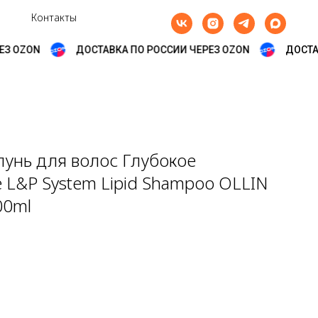
Контакты
З OZON
ДОСТАВКА ПО РОССИИ ЧЕРЕЗ OZON
ДОСТАВ
унь для волос Глубокое
 L&P System Lipid Shampoo OLLIN
00ml
Р