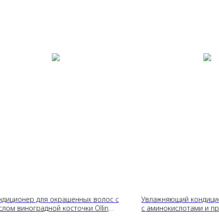
ндиционер для окрашенных волос с
Увлажняющий кондици
слом виноградной косточки Ollin
с аминокислотами и п
f Salon Beauty, 1000 мл
Esthetic House СP-1 Aq