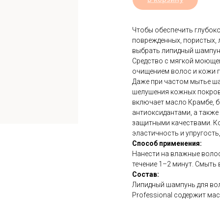
Чтобы обеспечить глубоко
поврежденных, пористых, л
выбрать липидный шампунь
Средство с мягкой моющей
очищением волос и кожи 
Даже при частом мытье ша
шелушения кожных покров
включает масло Крамбе, 
антиоксидантами, а также
защитными качествами. К
эластичность и упругость
Способ применения:
Нанести на влажные воло
течение 1–2 минут. Смыть
Состав:
Липидный шампунь для вол
Professional содержит мас