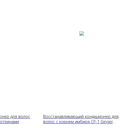
онер для волос
Восстанавливающий кондиционер для
ротеинами
волос с корнем имбиря CP-1 Ginger
uaxyl Complex
Purifying Conditioner, 100ml