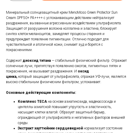
Минеральный солнцезащитный крем MenoMoso Green Protector Sun
Cream SPF50+ PA++++ с успокаивающим действием нейтрализует
раздражения, вызванные агрессивным воздействием ультрафиолета.
Защищает от разрушения волокна коллагена и эластина, блокирует
синтез клеток-меланоцитов, замедляет процессы старения и
предупреждает появление пигментации. Отлично подходит для
чувствительной и атопичной кожи, снимает зуд и борется с
покраснениями.
Содержит
диоксид титана
— стабильный физический фильтр. Отражает
солнечные лучи, препятствуя появлению ожогов, пигментных пятен и
покраснения, не вызывает раздражения. И
оксид
цинка,
который защищает от ультрафиолета, отражая УФ-лучи, является
высоко стабильным физическим фильтром, успокаивает.
Основные действующие компоненты:
Комплекс TECA
на основе азиатикозида, мадекассосида и
центеллы азиатской повышает упругость и эластичность,
насыщает клетки влагой. Образует защитный барьер,
ограждающий от ультрафиолета и негативных факторов внешней
среды.
Экстракт хауттюйнии сердцевидной
нормализует состояние