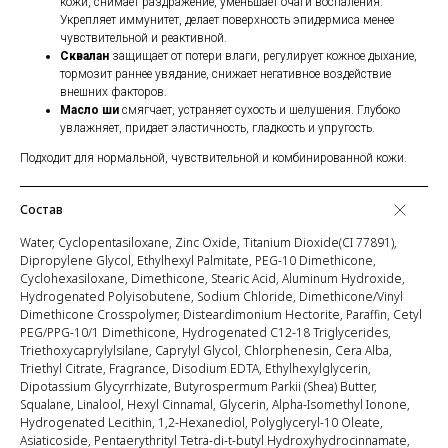
кожи, снимает раздражение, уменьшает очаги воспаления.
Укрепляет иммунитет, делает поверхность эпидермиса менее
чувствительной и реактивной.
Сквалан
защищает от потери влаги, регулирует кожное дыхание,
тормозит раннее увядание, снижает негативное воздействие
внешних факторов.
Масло ши
смягчает, устраняет сухость и шелушения. Глубоко
увлажняет, придает эластичность, гладкость и упругость.
Подходит для нормальной, чувствительной и комбинированной кожи.
Состав
Water, Cyclopentasiloxane, Zinc Oxide, Titanium Dioxide(CI 77891),
Dipropylene Glycol, Ethylhexyl Palmitate, PEG-10 Dimethicone,
Cyclohexasiloxane, Dimethicone, Stearic Acid, Aluminum Hydroxide,
Hydrogenated Polyisobutene, Sodium Chloride, Dimethicone/Vinyl
Dimethicone Crosspolymer, Disteardimonium Hectorite, Paraffin, Cetyl
PEG/PPG-10/1 Dimethicone, Hydrogenated C12-18 Triglycerides,
Triethoxycaprylylsilane, Caprylyl Glycol, Chlorphenesin, Cera Alba,
Triethyl Citrate, Fragrance, Disodium EDTA, Ethylhexylglycerin,
Dipotassium Glycyrrhizate, Butyrospermum Parkii (Shea) Butter,
Squalane, Linalool, Hexyl Cinnamal, Glycerin, Alpha-Isomethyl Ionone,
Hydrogenated Lecithin, 1,2-Hexanediol, Polyglyceryl-10 Oleate,
Asiaticoside, Pentaerythrityl Tetra-di-t-butyl Hydroxyhydrocinnamate,