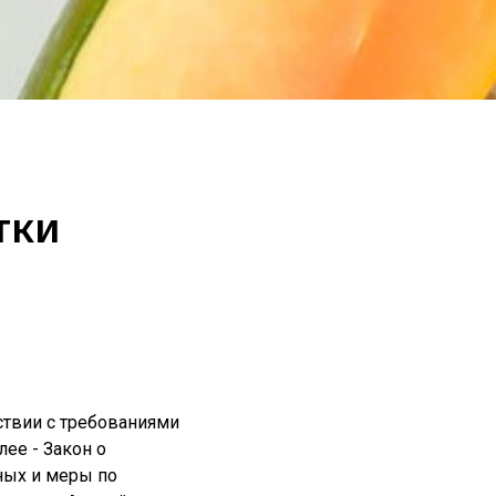
тки
ствии с требованиями
ее - Закон о
ных и меры по