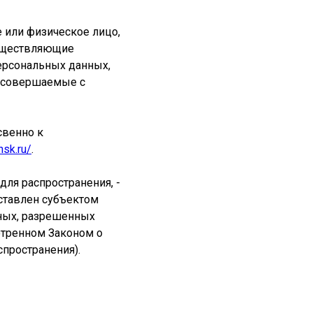
е или физическое лицо,
существляющие
ерсональных данных,
, совершаемые с
свенно к
nsk.ru/
.
ля распространения, -
ставлен субъектом
нных, разрешенных
отренном Законом о
пространения).