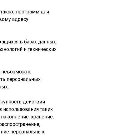
а также программ для
евому адресу
жащихся в базах данных
хнологий и технических
ых невозможно
сть персональных
ных.
окупность действий
з использования таких
 накопление, хранение,
(распространение,
жение персональных