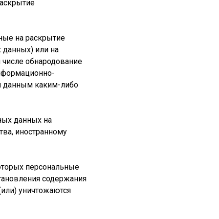
раскрытие
ные на раскрытие
 данных) или на
м числе обнародование
нформационно-
м данным каким-либо
ных данных на
тва, иностранному
которых персональные
тановления содержания
(или) уничтожаются