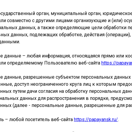
государственный орган, муниципальный орган, юридическо
или совместно с другими лицами организующие и (или) о
нальных данных, а также определяющие цели обработки п
ьных данных, подлежащих обработке, действия (операции)
данными.
ые данные – любая информация, относящаяся прямо или ко
или определяемому Пользователю веб-сайта
https://papaya
ые данные, разрешенные субъектом персональных данных д
нные, доступ неограниченного круга лиц к которым предо
нных путем дачи согласия на обработку персональных да
нальных данных для распространения в порядке, предусм
нных (далее - персональные данные, разрешенные для рас
ль – любой посетитель веб-сайта
https://papayansk.ru/
.